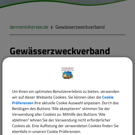
dennenlohersee.de
Gewässerzweckverband
Gewässerzweckverband
Hesselberg
Kontaktdaten
Um Ihnen ein optimales Benutzererlebnis zu bieten, verwenden
Wittelshofener Str. 30
wir auf dieser Webseite Cookies. Sie können über die
Cookie
Präferenzen
Ihre aktuelle Cookie Auswahl anpassen. Durch das
91725 Ehingen
Betätigen des Buttons "Alle akzeptieren" stimmen Sie der
Verwendung aller Cookies zu. Mithilfe des Buttons "Alle
Telefon:
+49 (0)9835 979114
ablehnen" lehnen Sie der Verwendung nicht erforderlicher
Telefax:
+49 (0)9835 979133
Cookies ab. Eine Auflistung der verwendeten Cookies finden Sie
ebenfalls in unseren Cookie Präferenzen.
E-Mail:
poststelle@vg-hesselberg.de