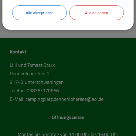
Alle akzeptieren
Alle ablehnen
Kontakt
Lilli und Tomasz Stark
Dennenloher See 1
91743 Unterschwaningen
Telefon:
09836/970666
E-Mail:
campingplatz.dennenlohersee@aol.de
Öffnungszeiten
Montag bis Sonntag von 11:00 Uhr bis 18:00 Uhr