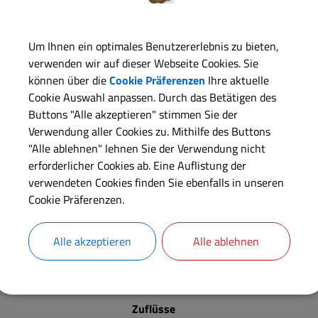
ich ist es rund um den Dennenloher See, dem kleinsten See im Fr
Um Ihnen ein optimales Benutzererlebnis zu bieten,
er Ortschaft Dennenlohe liegt er eingebettet in ein großes Waldgeb
verwenden wir auf dieser Webseite Cookies. Sie
können über die
Cookie Präferenzen
Ihre aktuelle
Hier finden Sie unzählige Möglichkeiten die Natur zu genießen.
Cookie Auswahl anpassen. Durch das Betätigen des
Buttons "Alle akzeptieren" stimmen Sie der
Verwendung aller Cookies zu. Mithilfe des Buttons
"Alle ablehnen" lehnen Sie der Verwendung nicht
erforderlicher Cookies ab. Eine Auflistung der
verwendeten Cookies finden Sie ebenfalls in unseren
Der Dennenloher See in Zahlen
Cookie Präferenzen.
Höhe über Meeresspiegel 444,3 über NN
Fläche 20 ha
Alle akzeptieren
Alle ablehnen
Länge 1,1 km
Breite 280 m
Zuflüsse